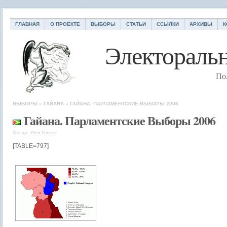
ГЛАВНАЯ
О ПРОЕКТЕ
ВЫБОРЫ
СТАТЬИ
ССЫЛКИ
АРХИВЫ
К
Электоральн
По
ВЫБОРЫ
»
ГАЙАНА
»
ГАЙАНА. ПАРЛАМЕНТСКИЕ ВЫБОРЫ 2006
Гайана. Парламентские Выборы 2006
Автор:
Alex Kireev
[TABLE=797]