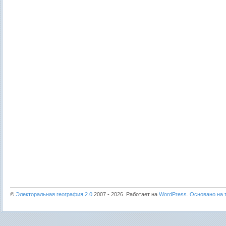
©
Электоральная география 2.0
2007 - 2026. Работает на
WordPress
.
Основано на т