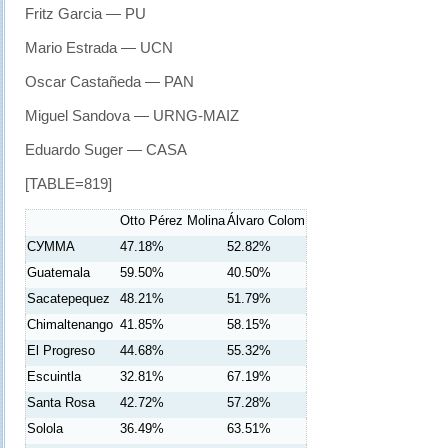
Fritz Garcia — PU
Mario Estrada — UCN
Oscar Castañeda — PAN
Miguel Sandova — URNG-MAIZ
Eduardo Suger — CASA
[TABLE=819]
Otto Pérez Molina
Álvaro Colom
СУММА
47.18%
52.82%
Guatemala
59.50%
40.50%
Sacatepequez
48.21%
51.79%
Chimaltenango
41.85%
58.15%
El Progreso
44.68%
55.32%
Escuintla
32.81%
67.19%
Santa Rosa
42.72%
57.28%
Solola
36.49%
63.51%