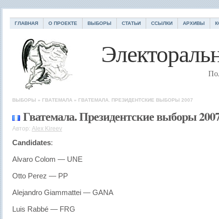
ГЛАВНАЯ
О ПРОЕКТЕ
ВЫБОРЫ
СТАТЬИ
ССЫЛКИ
АРХИВЫ
К
Электоральн
По
ВЫБОРЫ
»
ГВАТЕМАЛА
»
ГВАТЕМАЛА. ПРЕЗИДЕНТСКИЕ ВЫБОРЫ 2007
Гватемала. Президентские выборы 200
Автор:
Alex Kireev
Candidates
:
Alvaro Colom — UNE
Otto Perez — PP
Alejandro Giammattei — GANA
Luis Rabbé — FRG