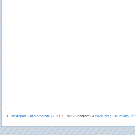
©
Электоральная география 2.0
2007 - 2026. Работает на
WordPress
.
Основано на т