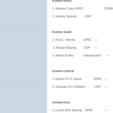
Kombo North
1. Adama Charn APRC 12899
2. Ismaila Sanneh UDP 3
Kombo South
1. Paul L. Mendy APRC — 
2. Alasan Bojang UDP — 
3. Abdou Kolley Independent 
Kombo Central
1. Abdou F.H.S Jarjue APRC —
2. Ousman G.A. Kebbeh UDP —
Kombo East
1. Lamin M M. Bojang APRC —