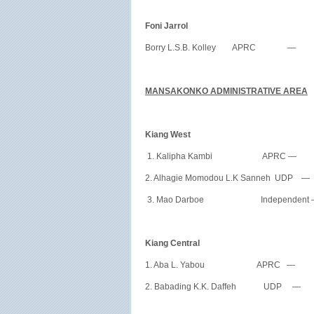
Foni Jarrol
Borry L.S.B. Kolley APRC — 
MANSAKONKO ADMINISTRATIVE AREA
Kiang West
1. Kalipha Kambi APRC — 
2. Alhagie Momodou L.K Sanneh UD
3. Mao Darboe Independent 
Kiang Central
1. Aba L. Yabou APRC — 
2. Babading K.K. Daffeh UDP 