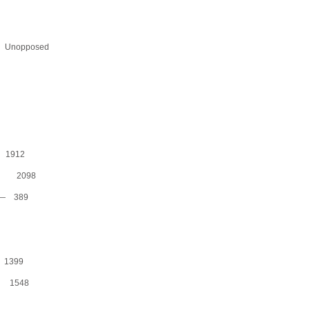
Unopposed
1912
P — 2098
— 389
1399
— 1548