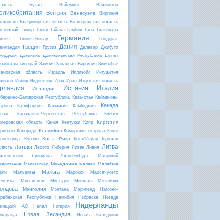
бласть
Бутан
Вайоминг
Вашингтон
еликобритания
Венгрия
Венесуэла
Виргиния
исконсин
Владимирская область
Волгоградская область
осточный Тимор
Гаити
Гайана
Гамбия
Гана
Гватемала
Германия
винея
Гвинея-Бисау
Гондурас
Дания
Греция
ренландия
Грузия
Делавэр
Джибути
жорджия
Доминика
Доминиканская Республика
Египет
абайкальский край
Замбия
Западная Виргиния
Зимбабве
вановская область
Израиль
Иллинойс
Ингушетия
ндиана
Индия
Индонезия
Ирак
Иран
Иркутская область
Испания
Италия
рландия
Исландия
абардино-Балкарская Республика
Казахстан
Каймановы
Канада
строва
Калифорния
Калмыкия
Камбоджия
анзас
Карачаево-Черкесская Республика
Квебек
Киргизия
емеровская область
Кения
Кентукки
Кипр
Колумбия
ирибати
Колорадо
Коморские острова
Конго
Коста Рика
оннектикут
Косово
Кот-д'Ивуар
Курская
Литва
Латвия
бласть
Лесото
Либерия
Ливан
Ливия
Люксембург
ихтенштейн
Луизиана
Маврикий
Македония
авритания
Мадагаскар
Малави
Малайзия
Мальта
али
Мальдивы
Марокко
Массачусетс
ексика
Миссисипи
Миссури
Мичиган
Мозамбик
олдова
Монголия
Монтана
Мэриленд
Нагорно-
арабахская Республика
Намибия
Небраска
Невада
Нидерланды
енецкий АО
Непал
Нигерия
Новая Зеландия
икарагуа
Новая Каледония