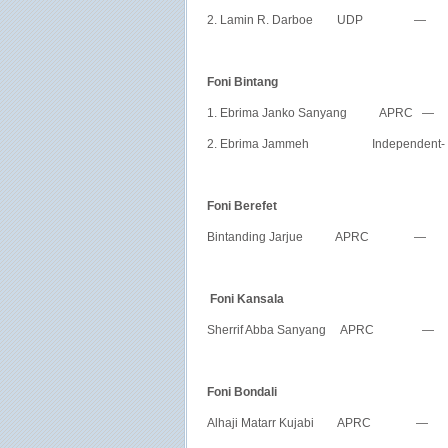
2. Lamin R. Darboe UDP —
Foni Bintang
1. Ebrima Janko Sanyang APRC 
2. Ebrima Jammeh Independent
Foni Berefet
Bintanding Jarjue APRC — 
Foni Kansala
Sherrif Abba Sanyang APRC —
Foni Bondali
Alhaji Matarr Kujabi APRC — 