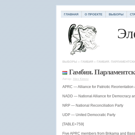
ГЛАВНАЯ
О ПРОЕКТЕ
ВЫБОРЫ
СТ
Эл
ВЫБОРЫ
»
ГАМБИЯ
»
ГАМБИЯ. ПАРЛАМЕНТСК
Гамбия. Парламентс
Автор:
Alex Kireev
APRC — Alliance for Patriotic Reorientation
NADD — National Alliance for Democracy 
NRP — National Reconciliation Party
UDP — United Democratic Party
[TABLE=759]
Five APRC members from Brikama and Basse 