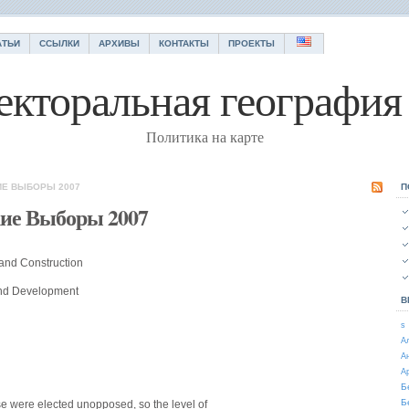
АТЬИ
ССЫЛКИ
АРХИВЫ
КОНТАКТЫ
ПРОЕКТЫ
екторальная география 
Политика на карте
ИЕ ВЫБОРЫ 2007
П
кие Выборы 2007
 and Construction
and Development
В
s
А
А
А
Б
Б
were elected unopposed, so the level of