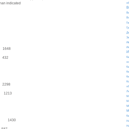
han indicated
о
В
В
В
Г
Г
Д
З
И
И
1648
И
432
К
о
К
К
К
К
2298
о
Л
 — 1213
М
М
М
М
К
RC — 1430
Н
Н