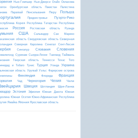
орвегия
Нью-Гэмпшир
Нью-Джерси
Огайо
Оклахома
регон
Оренбургская область
Пакистан
Палестина
Польша
Перу
анама
Парагвай
Пенсильвания
ортугалия
Пуэрто-Рико
Приднестровье
еспублика Корея
Республика Татарстан
Республика
Россия
акасия
Ростовская область
Руанда
США
умыния
Сальвадор
Сан Марино
Северная
ахалинская область
Свердловская область
рландия
Северная Каролина
Сенегал
Сент-Люсия
ербия
Словения
Словакия
Сингапур
Тайвань
омалилэнд
Суринам
Сьерра-Леоне
Таиланд
анзания
Тверская область
Теннесси
Техас
Того
Турция
Украина
ринидад и Тобаго
Тунис
Уганда
льяновская область
Уругвай
Уэльс
Фарерские острова
Франция
Финляндия
илиппины
Флорида
Чехия
орватия
Черногория
Чили
Чад
вейцария
Швеция
Шри-Ланка
Шотландия
квадор
Эстония
Эфиопия
Южная Дакота
Южная
аролина
Южная Осетия
Южно-Африканская Республика
Япония
кутия
Ямайка
Ярославская область