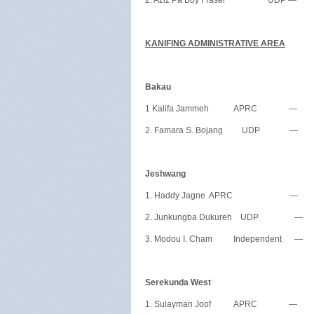
2. Aziz Pa Boy Fraser UDP —
KANIFING ADMINISTRATIVE AREA
Bakau
1 Kalifa Jammeh APRC — 
2. Famara S. Bojang UDP —
Jeshwang
1. Haddy Jagne APRC — 
2. Junkungba Dukureh UDP —
3. Modou I. Cham Independent — 
Serekunda West
1. Sulayman Joof APRC — 