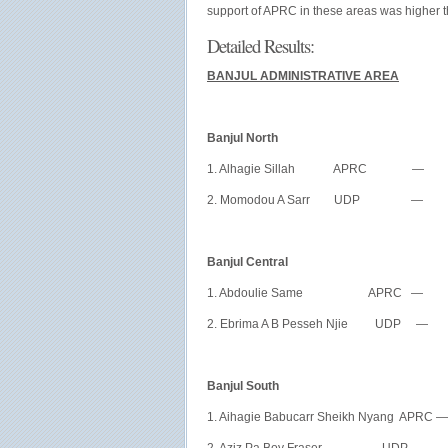
support of APRC in these areas was higher t
Detailed Results:
BANJUL
ADMINISTRATIVE AREA
Banjul
North
1. Alhagie Sillah APRC — 
2. Momodou A Sarr UDP — 
Banjul
Central
1. Abdoulie Same APRC — 
2. Ebrima A B Pesseh Njie UDP
Banjul
South
1. Aihagie Babucarr Sheikh Nyang AP