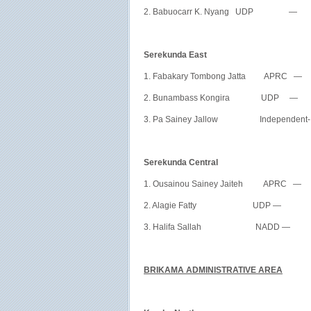
2. Babuocarr K. Nyang UDP —
Serekunda East
1. Fabakary Tombong Jatta APRC
2. Bunambass Kongira UDP —
3. Pa Sainey Jallow Independent
Serekunda Central
1. Ousainou Sainey Jaiteh APRC 
2. Alagie Fatty UDP — 1
3. Halifa Sallah NADD — 
BRIKAMA ADMINISTRATIVE AREA