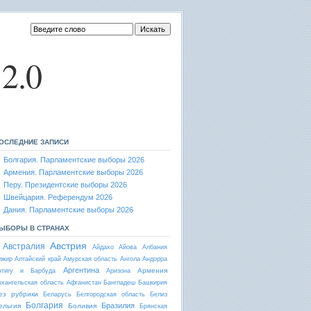
2.0
ОСЛЕДНИЕ ЗАПИСИ
Болгария. Парламентские выборы 2026
Армения. Парламентские выборы 2026
Перу. Президентские выборы 2026
Швейцария. Референдум 2026
Дания. Парламентские выборы 2026
ЫБОРЫ В СТРАНАХ
Австрия
Австралия
Айдахо
Айова
Албания
лжир
Алтайский край
Амурская область
Ангола
Андорра
Аргентина
Армения
нтигу и Барбуда
Аризона
рхангельская область
Афганистан
Бангладеш
Башкирия
ез рубрики
Беларусь
Белгородская область
Белиз
Болгария
Бразилия
ельгия
Боливия
Брянская