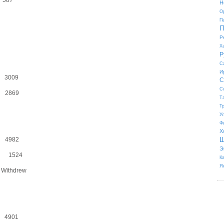
 587
Н
О
П
П
Р
Х
Р
С
И
3009
С
С
 2869
Т
Т
У
Ф
Х
Ш
4982
Э
 1524
К
Я
Withdrew
4901