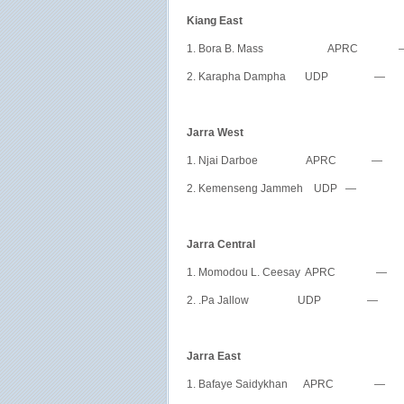
Kiang East
1. Bora B. Mass APRC 
2. Karapha Dampha UDP —
Jarra West
1. Njai Darboe APRC — 
2. Kemenseng Jammeh UDP —
Jarra Central
1. Momodou L. Ceesay APRC —
2. .Pa Jallow UDP — 1
Jarra East
1. Bafaye Saidykhan APRC —