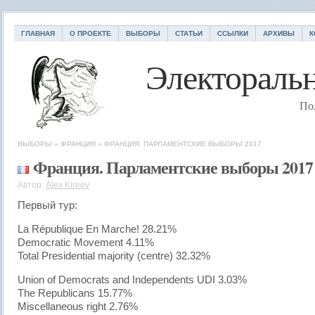
ГЛАВНАЯ
О ПРОЕКТЕ
ВЫБОРЫ
СТАТЬИ
ССЫЛКИ
АРХИВЫ
К
Электоральн
По
ВЫБОРЫ
»
ФРАНЦИЯ
»
ФРАНЦИЯ. ПАРЛАМЕНТСКИЕ ВЫБОРЫ 2017
Франция. Парламентские выборы 2017
Автор:
Alex Kireev
Первый тур:
La République En Marche! 28.21%
Democratic Movement 4.11%
Total Presidential majority (centre) 32.32%
Union of Democrats and Independents UDI 3.03%
The Republicans 15.77%
Miscellaneous right 2.76%