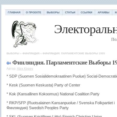
ГЛАВНАЯ
О ПРОЕКТЕ
ВЫБОРЫ
СТАТЬИ
ССЫЛКИ
АРХИВЫ
К
Электоральн
По
ВЫБОРЫ
»
ФИНЛЯНДИЯ
»
ФИНЛЯНДИЯ. ПАРЛАМЕНТСКИЕ ВЫБОРЫ 1995
Финляндия. Парламентские Выборы 1
Автор:
Alex Kireev
* SDP (Suomen Sosialidemokraatinen Puolue) Social-Democratic
* Kesk (Suomen Keskusta) Party of Center
* Kok (Kansallinen Kokoomus) National Coalition Party
* RKP/SFP (Ruotsalainen Kansanpuolue / Svenska Folkpartiet i
Финляндия) Swedish Peoples Party
* SKL (Suomen Kristillinen Liitto) Finnish Christian Union