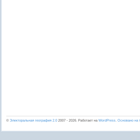
©
Электоральная география 2.0
2007 - 2026. Работает на
WordPress
.
Основано на т