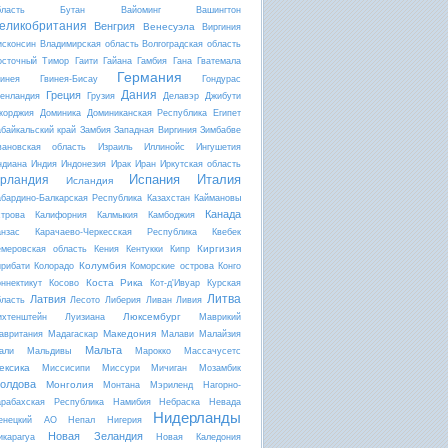
бласть
Бутан
Вайоминг
Вашингтон
еликобритания
Венгрия
Венесуэла
Виргиния
исконсин
Владимирская область
Волгоградская область
осточный Тимор
Гаити
Гайана
Гамбия
Гана
Гватемала
Германия
винея
Гвинея-Бисау
Гондурас
Дания
Греция
ренландия
Грузия
Делавэр
Джибути
жорджия
Доминика
Доминиканская Республика
Египет
абайкальский край
Замбия
Западная Виргиния
Зимбабве
вановская область
Израиль
Иллинойс
Ингушетия
ндиана
Индия
Индонезия
Ирак
Иран
Иркутская область
Испания
Италия
рландия
Исландия
абардино-Балкарская Республика
Казахстан
Каймановы
Канада
строва
Калифорния
Калмыкия
Камбоджия
анзас
Карачаево-Черкесская Республика
Квебек
Киргизия
емеровская область
Кения
Кентукки
Кипр
Колумбия
ирибати
Колорадо
Коморские острова
Конго
Коста Рика
оннектикут
Косово
Кот-д'Ивуар
Курская
Литва
Латвия
бласть
Лесото
Либерия
Ливан
Ливия
Люксембург
ихтенштейн
Луизиана
Маврикий
Македония
авритания
Мадагаскар
Малави
Малайзия
Мальта
али
Мальдивы
Марокко
Массачусетс
ексика
Миссисипи
Миссури
Мичиган
Мозамбик
олдова
Монголия
Монтана
Мэриленд
Нагорно-
арабахская Республика
Намибия
Небраска
Невада
Нидерланды
енецкий АО
Непал
Нигерия
Новая Зеландия
икарагуа
Новая Каледония