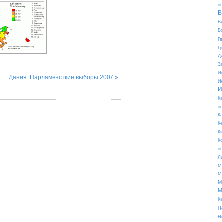
о
В
В
В
Г
Г
Д
З
И
Дания. Парламенсткие выборы 2007 »
И
И
К
о
К
К
К
К
о
Л
М
М
М
М
К
Н
Н