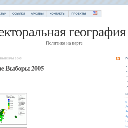
АТЬИ
ССЫЛКИ
АРХИВЫ
КОНТАКТЫ
ПРОЕКТЫ
екторальная география 
Политика на карте
 ВЫБОРЫ 2005
П
ие Выборы 2005
В
s
А
А
А
Б
Б