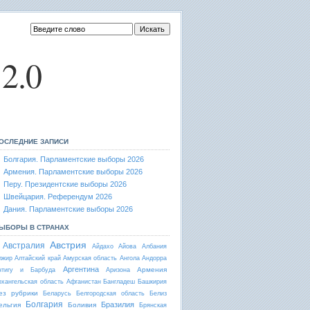
2.0
ОСЛЕДНИЕ ЗАПИСИ
Болгария. Парламентские выборы 2026
Армения. Парламентские выборы 2026
Перу. Президентские выборы 2026
Швейцария. Референдум 2026
Дания. Парламентские выборы 2026
ЫБОРЫ В СТРАНАХ
Австрия
Австралия
Айдахо
Айова
Албания
лжир
Алтайский край
Амурская область
Ангола
Андорра
Аргентина
Армения
нтигу и Барбуда
Аризона
рхангельская область
Афганистан
Бангладеш
Башкирия
ез рубрики
Беларусь
Белгородская область
Белиз
Болгария
Бразилия
ельгия
Боливия
Брянская