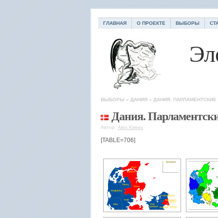
ГЛАВНАЯ
О ПРОЕКТЕ
ВЫБОРЫ
СТ
Эл
ВЫБОРЫ
»
ДАНИЯ
»
ДАНИЯ. ПАРЛАМЕНТСКИЕ
Дания. Парламентск
Автор:
Alex Kireev
[TABLE=706]