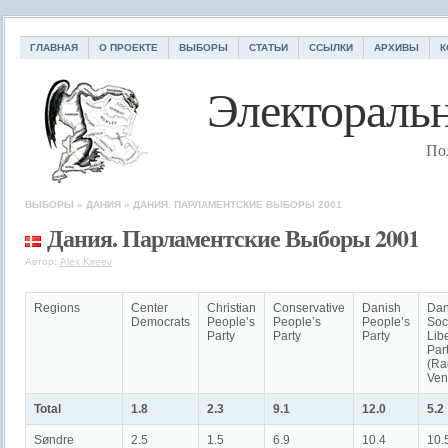
ГЛАВНАЯ
О ПРОЕКТЕ
ВЫБОРЫ
СТАТЬИ
ССЫЛКИ
АРХИВЫ
К
Электоральн
По
ВЫБОРЫ
»
ДАНИЯ
»
ДАНИЯ. ПАРЛАМЕНТСКИЕ ВЫБОРЫ 2001
Дания. Парламентские Выборы 2001
Автор:
Alex Kireev
Regions
Center
Christian
Conservative
Danish
Dan
Democrats
People’s
People’s
People’s
Soc
Party
Party
Party
Lib
Par
(Ra
Ven
Total
1.8
2.3
9.1
12.0
5.2
Søndre
2.5
1.5
6.9
10.4
10.