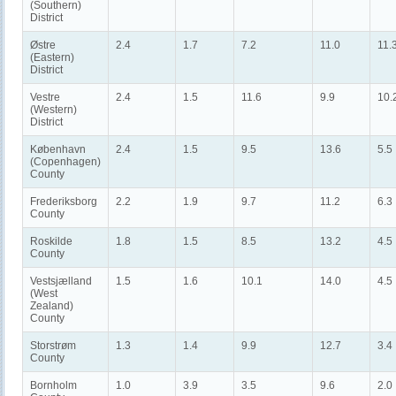
(Southern)
District
Østre
2.4
1.7
7.2
11.0
11.
(Eastern)
District
Vestre
2.4
1.5
11.6
9.9
10.
(Western)
District
København
2.4
1.5
9.5
13.6
5.5
(Copenhagen)
County
Frederiksborg
2.2
1.9
9.7
11.2
6.3
County
Roskilde
1.8
1.5
8.5
13.2
4.5
County
Vestsjælland
1.5
1.6
10.1
14.0
4.5
(West
Zealand)
County
Storstrøm
1.3
1.4
9.9
12.7
3.4
County
Bornholm
1.0
3.9
3.5
9.6
2.0