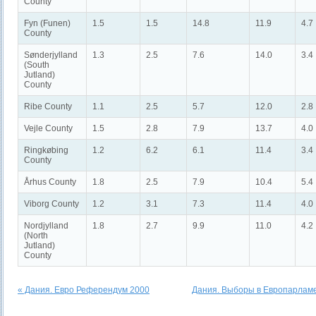
County
Fyn (Funen)
1.5
1.5
14.8
11.9
4.7
County
Sønderjylland
1.3
2.5
7.6
14.0
3.4
(South
Jutland)
County
Ribe County
1.1
2.5
5.7
12.0
2.8
Vejle County
1.5
2.8
7.9
13.7
4.0
Ringkøbing
1.2
6.2
6.1
11.4
3.4
County
Århus County
1.8
2.5
7.9
10.4
5.4
Viborg County
1.2
3.1
7.3
11.4
4.0
Nordjylland
1.8
2.7
9.9
11.0
4.2
(North
Jutland)
County
« Дания. Евро Референдум 2000
Дания. Выборы в Европарламе