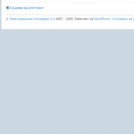
Ссылки на этот пост
©
Электоральная география 2.0
2007 - 2026. Работает на
WordPress
.
Основано на т