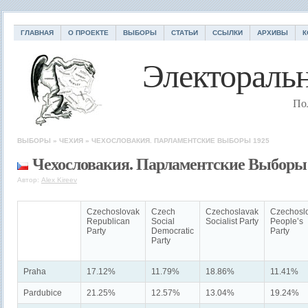
ГЛАВНАЯ
О ПРОЕКТЕ
ВЫБОРЫ
СТАТЬИ
ССЫЛКИ
АРХИВЫ
К
Электоральн
По
ВЫБОРЫ
»
ЧЕХИЯ
»
ЧЕХОСЛОВАКИЯ. ПАРЛАМЕНТСКИЕ ВЫБОРЫ 1925
Чехословакия. Парламентские Выборы
Автор:
Alex Kireev
Czechoslovak
Czech
Czechoslavak
Czechosl
Republican
Social
Socialist Party
People’s
Party
Democratic
Party
Party
Praha
17.12%
11.79%
18.86%
11.41%
Pardubice
21.25%
12.57%
13.04%
19.24%