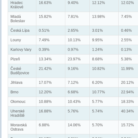
Hradec
16.63%
9.40%
12.12%
12.02%
Králové
Mladá
15.82%
7.81%
13.98%
7.45%
Boleslav
Česká Lípa
0.51%
2.65%
3.01%
0.46%
Louny
7.49%
10.13%
9.95%
2.55%
Karlovy Vary
0.39%
0.97%
1.24%
0.13%
Plzeň
13.34%
23.97%
8.68%
5.38%
České
21.42%
9.16%
10.82%
11.99%
Budějovice
Jihlava
17.07%
7.12%
6.20%
20.12%
Brno
12.20%
6.68%
10.77%
22.94%
Olomouc
10.88%
10.43%
5.77%
18.33%
Uherské
16.88%
5.76%
5.74%
40.34%
Hradiště
Moravská
6.88%
14.06%
5.70%
15.72%
Ostrava