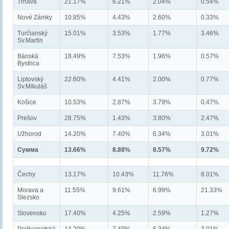
Trnava
21.17%
6.21%
2.04%
0.54%
Nové Zámky
10.85%
4.43%
2.60%
0.33%
Turčianský
15.01%
3.53%
1.77%
3.46%
Sv.Martin
Bánská
18.49%
7.53%
1.96%
0.57%
Bystrica
Liptovský
22.60%
4.41%
2.00%
0.77%
Sv.Mikuláš
Košice
10.53%
2.87%
3.79%
0.47%
Prešov
28.75%
1.43%
3.80%
2.47%
Užhorod
14.20%
7.40%
6.34%
3.01%
Сумма
13.66%
8.88%
8.57%
9.72%
Čechy
13.17%
10.43%
11.76%
8.01%
Morava a
11.55%
9.61%
6.99%
21.33%
Slezsko
Slovensko
17.40%
4.25%
2.59%
1.27%