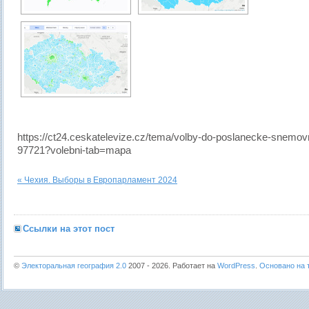
https://ct24.ceskatelevize.cz/tema/volby-do-poslanecke-snemo
97721?volebni-tab=mapa
« Чехия. Выборы в Европарламент 2024
Ссылки на этот пост
©
Электоральная география 2.0
2007 - 2026. Работает на
WordPress
.
Основано на т