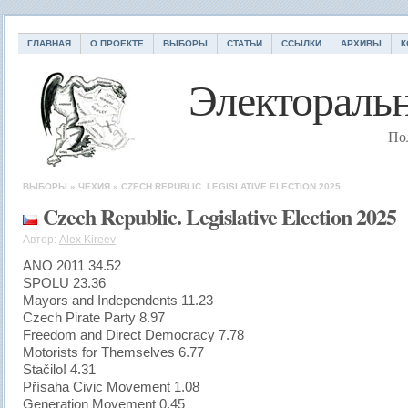
ГЛАВНАЯ
О ПРОЕКТЕ
ВЫБОРЫ
СТАТЬИ
ССЫЛКИ
АРХИВЫ
К
Электоральн
По
ВЫБОРЫ
»
ЧЕХИЯ
»
CZECH REPUBLIC. LEGISLATIVE ELECTION 2025
Czech Republic. Legislative Election 2025
Автор:
Alex Kireev
ANO 2011 34.52
SPOLU 23.36
Mayors and Independents 11.23
Czech Pirate Party 8.97
Freedom and Direct Democracy 7.78
Motorists for Themselves 6.77
Stačilo! 4.31
Přísaha Civic Movement 1.08
Generation Movement 0.45