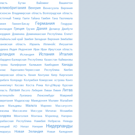
бласть
Бутан
Вайоминг
Вашингтон
еликобритания
Венгрия
Венесуэла
Виргиния
исконсин
Владимирская область
Волгоградская область
осточный Тимор
Гаити
Гайана
Гамбия
Гана
Гватемала
Германия
винея
Гвинея-Бисау
Гондурас
Дания
Греция
ренландия
Грузия
Делавэр
Джибути
жорджия
Доминика
Доминиканская Республика
Египет
абайкальский край
Замбия
Западная Виргиния
Зимбабве
вановская область
Израиль
Иллинойс
Ингушетия
ндиана
Индия
Индонезия
Ирак
Иран
Иркутская область
Испания
Италия
рландия
Исландия
абардино-Балкарская Республика
Казахстан
Каймановы
Канада
строва
Калифорния
Калмыкия
Камбоджия
анзас
Карачаево-Черкесская Республика
Квебек
Киргизия
емеровская область
Кения
Кентукки
Кипр
Колумбия
ирибати
Колорадо
Коморские острова
Конго
Коста Рика
оннектикут
Косово
Кот-д'Ивуар
Курская
Литва
Латвия
бласть
Лесото
Либерия
Ливан
Ливия
Люксембург
ихтенштейн
Луизиана
Маврикий
Македония
авритания
Мадагаскар
Малави
Малайзия
Мальта
али
Мальдивы
Марокко
Массачусетс
ексика
Миссисипи
Миссури
Мичиган
Мозамбик
олдова
Монголия
Монтана
Мэриленд
Нагорно-
арабахская Республика
Намибия
Небраска
Невада
Нидерланды
енецкий АО
Непал
Нигерия
Новая Зеландия
икарагуа
Новая Каледония