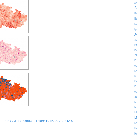
о
В
В
В
Г
Г
Д
З
И
И
И
К
о
К
К
К
К
о
Л
М
М
М
М
Чехия. Парламентские Выборы 2002 »
К
Н
Н