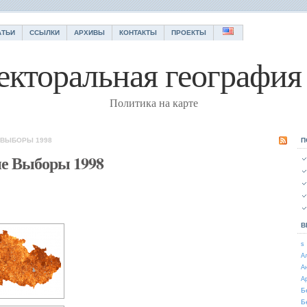
АТЬИ
ССЫЛКИ
АРХИВЫ
КОНТАКТЫ
ПРОЕКТЫ
екторальная география 
Политика на карте
 ВЫБОРЫ 1998
П
ие Выборы 1998
В
s
А
А
А
Б
Б