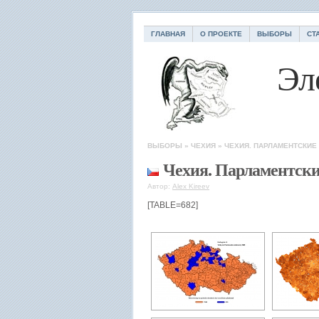
ГЛАВНАЯ
О ПРОЕКТЕ
ВЫБОРЫ
СТ
Эл
ВЫБОРЫ
»
ЧЕХИЯ
»
ЧЕХИЯ. ПАРЛАМЕНТСКИЕ
Чехия. Парламентск
Автор:
Alex Kireev
[TABLE=682]