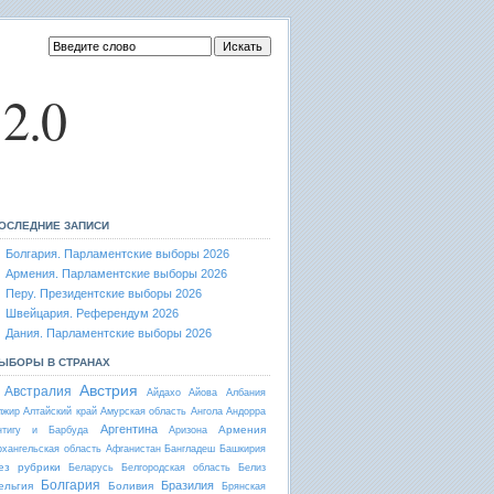
2.0
ОСЛЕДНИЕ ЗАПИСИ
Болгария. Парламентские выборы 2026
Армения. Парламентские выборы 2026
Перу. Президентские выборы 2026
Швейцария. Референдум 2026
Дания. Парламентские выборы 2026
ЫБОРЫ В СТРАНАХ
Австрия
Австралия
Айдахо
Айова
Албания
лжир
Алтайский край
Амурская область
Ангола
Андорра
Аргентина
Армения
нтигу и Барбуда
Аризона
рхангельская область
Афганистан
Бангладеш
Башкирия
ез рубрики
Беларусь
Белгородская область
Белиз
Болгария
Бразилия
ельгия
Боливия
Брянская