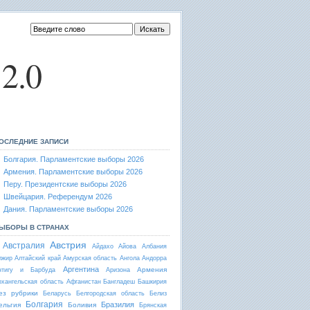
2.0
ОСЛЕДНИЕ ЗАПИСИ
Болгария. Парламентские выборы 2026
Армения. Парламентские выборы 2026
Перу. Президентские выборы 2026
Швейцария. Референдум 2026
Дания. Парламентские выборы 2026
ЫБОРЫ В СТРАНАХ
Австрия
Австралия
Айдахо
Айова
Албания
лжир
Алтайский край
Амурская область
Ангола
Андорра
Аргентина
Армения
нтигу и Барбуда
Аризона
рхангельская область
Афганистан
Бангладеш
Башкирия
ез рубрики
Беларусь
Белгородская область
Белиз
Болгария
Бразилия
ельгия
Боливия
Брянская