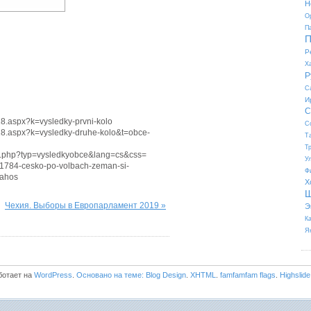
Н
О
П
П
Р
Х
Р
С
И
С
018.aspx?k=vysledky-prvni-kolo
С
2018.aspx?k=vysledky-druhe-kolo&t=obce-
Т
Т
rame.php?typ=vysledkyobce&lang=cs&css=
У
361784-cesko-po-volbach-zeman-si-
Ф
rahos
Х
Ш
Чехия. Выборы в Европарламент 2019 »
Э
К
Я
ботает на
WordPress
.
Основано на теме: Blog Design
.
XHTML
.
famfamfam flags
.
Highslide