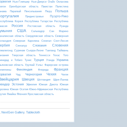
орвегия
Нью-Гэмпшир
Нью-Джерси
Огайо
Оклахома
регон
Оренбургская область
Пакистан
Палестина
Польша
Перу
анама
Парагвай
Пенсильвания
ортугалия
Пуэрто-Рико
Приднестровье
еспублика Корея
Республика Татарстан
Республика
Россия
акасия
Ростовская область
Руанда
США
умыния
Сальвадор
Сан Марино
Северная
ахалинская область
Свердловская область
рландия
Северная Каролина
Сенегал
Сент-Люсия
ербия
Словения
Словакия
Сингапур
Тайвань
омалилэнд
Суринам
Сьерра-Леоне
Таиланд
анзания
Тверская область
Теннесси
Техас
Того
Турция
Украина
ринидад и Тобаго
Тунис
Уганда
льяновская область
Уругвай
Уэльс
Фарерские острова
Франция
Финляндия
илиппины
Флорида
Чехия
орватия
Черногория
Чили
Чад
вейцария
Швеция
Шри-Ланка
Шотландия
квадор
Эстония
Эфиопия
Южная Дакота
Южная
аролина
Южная Осетия
Южно-Африканская Республика
Япония
кутия
Ямайка
Ярославская область
.
NextGen Gallery
.
Tablecloth