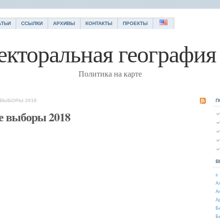
АТЬИ
ССЫЛКИ
АРХИВЫ
КОНТАКТЫ
ПРОЕКТЫ
екторальная география 
Политика на карте
 ВЫБОРЫ 2018
П
е выборы 2018
В
s
А
А
А
Б
Б