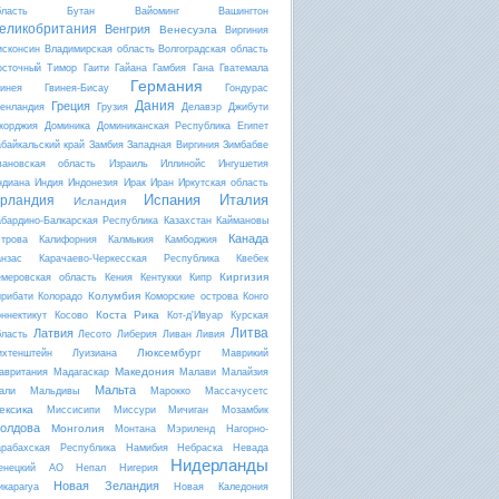
бласть
Бутан
Вайоминг
Вашингтон
еликобритания
Венгрия
Венесуэла
Виргиния
исконсин
Владимирская область
Волгоградская область
осточный Тимор
Гаити
Гайана
Гамбия
Гана
Гватемала
Германия
винея
Гвинея-Бисау
Гондурас
Дания
Греция
ренландия
Грузия
Делавэр
Джибути
жорджия
Доминика
Доминиканская Республика
Египет
абайкальский край
Замбия
Западная Виргиния
Зимбабве
вановская область
Израиль
Иллинойс
Ингушетия
ндиана
Индия
Индонезия
Ирак
Иран
Иркутская область
Испания
Италия
рландия
Исландия
абардино-Балкарская Республика
Казахстан
Каймановы
Канада
строва
Калифорния
Калмыкия
Камбоджия
анзас
Карачаево-Черкесская Республика
Квебек
Киргизия
емеровская область
Кения
Кентукки
Кипр
Колумбия
ирибати
Колорадо
Коморские острова
Конго
Коста Рика
оннектикут
Косово
Кот-д'Ивуар
Курская
Литва
Латвия
бласть
Лесото
Либерия
Ливан
Ливия
Люксембург
ихтенштейн
Луизиана
Маврикий
Македония
авритания
Мадагаскар
Малави
Малайзия
Мальта
али
Мальдивы
Марокко
Массачусетс
ексика
Миссисипи
Миссури
Мичиган
Мозамбик
олдова
Монголия
Монтана
Мэриленд
Нагорно-
арабахская Республика
Намибия
Небраска
Невада
Нидерланды
енецкий АО
Непал
Нигерия
Новая Зеландия
икарагуа
Новая Каледония