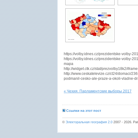
https://volby.idnes.cz/prezidentske-volby-2
https://volby.idnes.cz/prezidentske-volby-
mapa
http://widget.ctk.cz/stat/prezvolby18k2/if
http://www.ceskatelevize.cz/ct24/domaci/2
podmanil-cesko-ale-praze-a-okoli-vladne-d
« Чехия. Парламентские выборы 2017
Ссылки на этот пост
©
Электоральная география 2.0
2007 - 2026. Ра