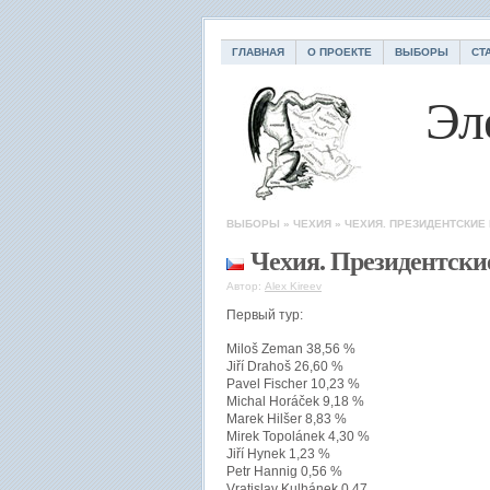
ГЛАВНАЯ
О ПРОЕКТЕ
ВЫБОРЫ
СТ
Эл
ВЫБОРЫ
»
ЧЕХИЯ
»
ЧЕХИЯ. ПРЕЗИДЕНТСКИЕ
Чехия. Президентски
Автор:
Alex Kireev
Первый тур:
Miloš Zeman 38,56 %
Jiří Drahoš 26,60 %
Pavel Fischer 10,23 %
Michal Horáček 9,18 %
Marek Hilšer 8,83 %
Mirek Topolánek 4,30 %
Jiří Hynek 1,23 %
Petr Hannig 0,56 %
Vratislav Kulhánek 0,47