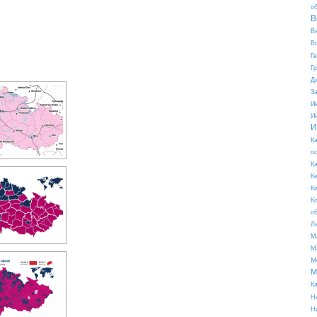
о
В
В
В
Г
Г
Д
З
И
И
И
К
о
К
К
К
К
о
Л
М
М
М
М
К
Н
Н