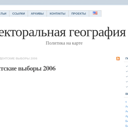
АТЬИ
ССЫЛКИ
АРХИВЫ
КОНТАКТЫ
ПРОЕКТЫ
екторальная география 
Политика на карте
ИДЕНТСКИЕ ВЫБОРЫ 2006
П
нтские выборы 2006
В
s
А
А
А
Б
Б