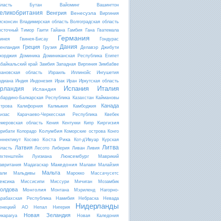
бласть
Бутан
Вайоминг
Вашингтон
еликобритания
Венгрия
Венесуэла
Виргиния
исконсин
Владимирская область
Волгоградская область
осточный Тимор
Гаити
Гайана
Гамбия
Гана
Гватемала
Германия
винея
Гвинея-Бисау
Гондурас
Дания
Греция
ренландия
Грузия
Делавэр
Джибути
жорджия
Доминика
Доминиканская Республика
Египет
абайкальский край
Замбия
Западная Виргиния
Зимбабве
вановская область
Израиль
Иллинойс
Ингушетия
ндиана
Индия
Индонезия
Ирак
Иран
Иркутская область
Испания
Италия
рландия
Исландия
абардино-Балкарская Республика
Казахстан
Каймановы
Канада
строва
Калифорния
Калмыкия
Камбоджия
анзас
Карачаево-Черкесская Республика
Квебек
Киргизия
емеровская область
Кения
Кентукки
Кипр
Колумбия
ирибати
Колорадо
Коморские острова
Конго
Коста Рика
оннектикут
Косово
Кот-д'Ивуар
Курская
Литва
Латвия
бласть
Лесото
Либерия
Ливан
Ливия
Люксембург
ихтенштейн
Луизиана
Маврикий
Македония
авритания
Мадагаскар
Малави
Малайзия
Мальта
али
Мальдивы
Марокко
Массачусетс
ексика
Миссисипи
Миссури
Мичиган
Мозамбик
олдова
Монголия
Монтана
Мэриленд
Нагорно-
арабахская Республика
Намибия
Небраска
Невада
Нидерланды
енецкий АО
Непал
Нигерия
Новая Зеландия
икарагуа
Новая Каледония