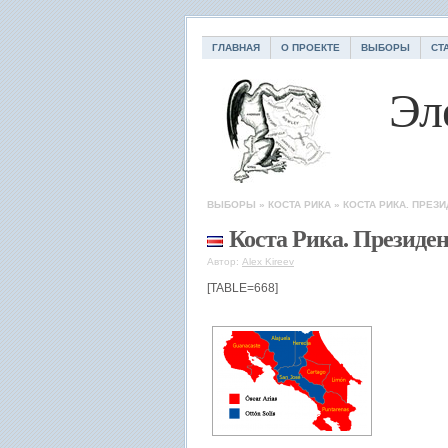
ГЛАВНАЯ
О ПРОЕКТЕ
ВЫБОРЫ
СТ
Эл
ВЫБОРЫ
»
КОСТА РИКА
»
КОСТА РИКА. ПРЕЗ
Коста Рика. Президе
Автор:
Alex Kireev
[TABLE=668]