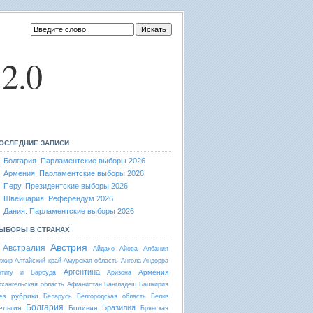
2.0
ОСЛЕДНИЕ ЗАПИСИ
Болгария. Парламентские выборы 2026
Армения. Парламентские выборы 2026
Перу. Президентские выборы 2026
Швейцария. Референдум 2026
Дания. Парламентские выборы 2026
ЫБОРЫ В СТРАНАХ
Австрия
Австралия
Айдахо
Айова
Албания
лжир
Алтайский край
Амурская область
Ангола
Андорра
Аргентина
Армения
нтигу и Барбуда
Аризона
рхангельская область
Афганистан
Бангладеш
Башкирия
ез рубрики
Беларусь
Белгородская область
Белиз
Болгария
Бразилия
ельгия
Боливия
Брянская