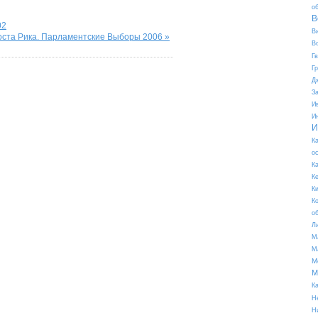
о
В
02
В
оста Рика. Парламентские Выборы 2006 »
В
Г
Г
Д
З
И
И
И
К
о
К
К
К
К
о
Л
М
М
М
М
К
Н
Н