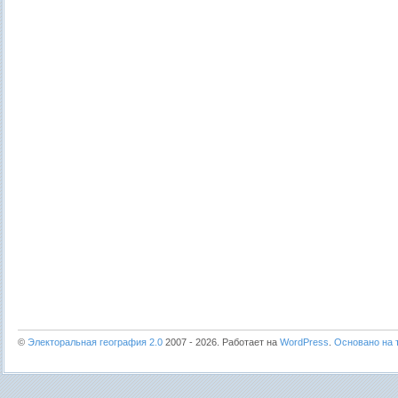
©
Электоральная география 2.0
2007 - 2026. Работает на
WordPress
.
Основано на т