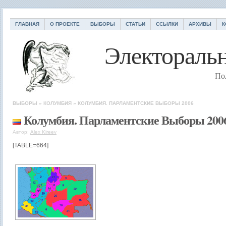
ГЛАВНАЯ
О ПРОЕКТЕ
ВЫБОРЫ
СТАТЬИ
ССЫЛКИ
АРХИВЫ
К
Электоральн
По
ВЫБОРЫ
»
КОЛУМБИЯ
»
КОЛУМБИЯ. ПАРЛАМЕНТСКИЕ ВЫБОРЫ 2006
Колумбия. Парламентские Выборы 200
Автор:
Alex Kireev
[TABLE=664]