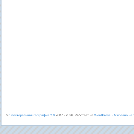
©
Электоральная география 2.0
2007 - 2026. Работает на
WordPress
.
Основано на т