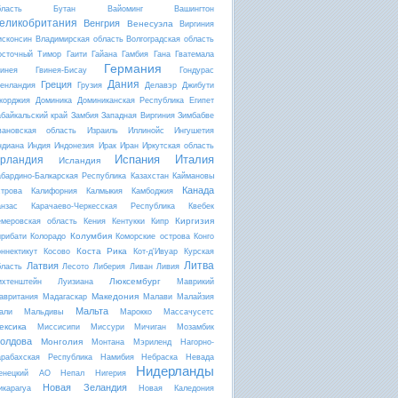
бласть
Бутан
Вайоминг
Вашингтон
еликобритания
Венгрия
Венесуэла
Виргиния
исконсин
Владимирская область
Волгоградская область
осточный Тимор
Гаити
Гайана
Гамбия
Гана
Гватемала
Германия
винея
Гвинея-Бисау
Гондурас
Дания
Греция
ренландия
Грузия
Делавэр
Джибути
жорджия
Доминика
Доминиканская Республика
Египет
абайкальский край
Замбия
Западная Виргиния
Зимбабве
вановская область
Израиль
Иллинойс
Ингушетия
ндиана
Индия
Индонезия
Ирак
Иран
Иркутская область
Испания
Италия
рландия
Исландия
абардино-Балкарская Республика
Казахстан
Каймановы
Канада
строва
Калифорния
Калмыкия
Камбоджия
анзас
Карачаево-Черкесская Республика
Квебек
Киргизия
емеровская область
Кения
Кентукки
Кипр
Колумбия
ирибати
Колорадо
Коморские острова
Конго
Коста Рика
оннектикут
Косово
Кот-д'Ивуар
Курская
Литва
Латвия
бласть
Лесото
Либерия
Ливан
Ливия
Люксембург
ихтенштейн
Луизиана
Маврикий
Македония
авритания
Мадагаскар
Малави
Малайзия
Мальта
али
Мальдивы
Марокко
Массачусетс
ексика
Миссисипи
Миссури
Мичиган
Мозамбик
олдова
Монголия
Монтана
Мэриленд
Нагорно-
арабахская Республика
Намибия
Небраска
Невада
Нидерланды
енецкий АО
Непал
Нигерия
Новая Зеландия
икарагуа
Новая Каледония