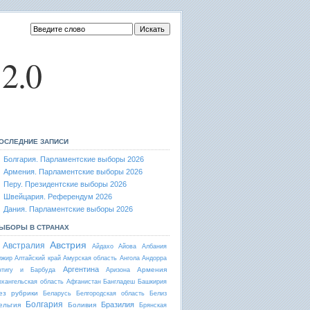
2.0
ОСЛЕДНИЕ ЗАПИСИ
Болгария. Парламентские выборы 2026
Армения. Парламентские выборы 2026
Перу. Президентские выборы 2026
Швейцария. Референдум 2026
Дания. Парламентские выборы 2026
ЫБОРЫ В СТРАНАХ
Австрия
Австралия
Айдахо
Айова
Албания
лжир
Алтайский край
Амурская область
Ангола
Андорра
Аргентина
Армения
нтигу и Барбуда
Аризона
рхангельская область
Афганистан
Бангладеш
Башкирия
ез рубрики
Беларусь
Белгородская область
Белиз
Болгария
Бразилия
ельгия
Боливия
Брянская