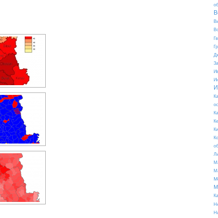
о
В
В
В
Г
Г
Д
З
И
И
И
К
о
К
К
К
К
о
Л
М
М
М
М
К
Н
Н