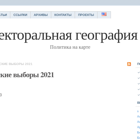
АТЬИ
ССЫЛКИ
АРХИВЫ
КОНТАКТЫ
ПРОЕКТЫ
екторальная география 
Политика на карте
СКИЕ ВЫБОРЫ 2021
П
ские выборы 2021
43
В
s
А
А
А
Б
Б