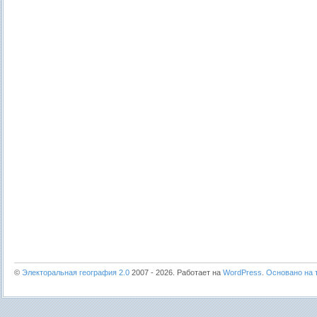
©
Электоральная география 2.0
2007 - 2026. Работает на
WordPress
.
Основано на т