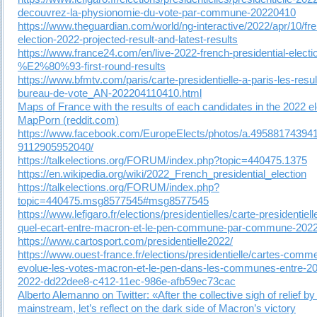
decouvrez-la-physionomie-du-vote-par-commune-20220410
https://www.theguardian.com/world/ng-interactive/2022/apr/10/fr
election-2022-projected-result-and-latest-results
https://www.france24.com/en/live-2022-french-presidential-electi
%E2%80%93-first-round-results
https://www.bfmtv.com/paris/carte-presidentielle-a-paris-les-resul
bureau-de-vote_AN-202204110410.html
Maps of France with the results of each candidates in the 2022 el
MapPorn (reddit.com)
https://www.facebook.com/EuropeElects/photos/a.49588174394
9112905952040/
https://talkelections.org/FORUM/index.php?topic=440475.1375
https://en.wikipedia.org/wiki/2022_French_presidential_election
https://talkelections.org/FORUM/index.php?
topic=440475.msg8577545#msg8577545
https://www.lefigaro.fr/elections/presidentielles/carte-presidentiel
quel-ecart-entre-macron-et-le-pen-commune-par-commune-202
https://www.cartosport.com/presidentielle2022/
https://www.ouest-france.fr/elections/presidentielle/cartes-comme
evolue-les-votes-macron-et-le-pen-dans-les-communes-entre-20
2022-dd22dee8-c412-11ec-986e-afb59ec73cac
Alberto Alemanno on Twitter: «After the collective sigh of relief by
mainstream, let’s reflect on the dark side of Macron’s victory