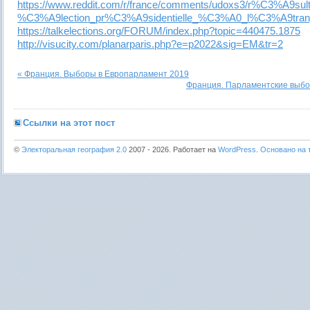
https://www.reddit.com/r/france/comments/udoxs3/r%C3%A9sult
%C3%A9lection_pr%C3%A9sidentielle_%C3%A0_l%C3%A9tran
https://talkelections.org/FORUM/index.php?topic=440475.1875
http://visucity.com/planarparis.php?e=p2022&sig=EM&tr=2
« Франция. Выборы в Европарламент 2019
Франция. Парламентские выбо
Ссылки на этот пост
©
Электоральная география 2.0
2007 - 2026. Работает на
WordPress
.
Основано на т