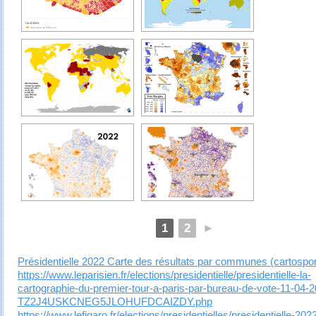
1
2
►
Présidentielle 2022 Carte des résultats par communes (cartospo
https://www.leparisien.fr/elections/presidentielle/presidentielle-la-
cartographie-du-premier-tour-a-paris-par-bureau-de-vote-11-04-
TZ2J4USKCNEG5JLOHUFDCAIZDY.php
https://www.lefigaro.fr/elections/presidentielles/presidentielle-202