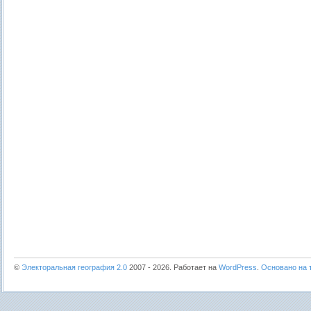
©
Электоральная география 2.0
2007 - 2026. Работает на
WordPress
.
Основано на т