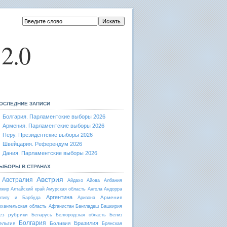
2.0
ОСЛЕДНИЕ ЗАПИСИ
Болгария. Парламентские выборы 2026
Армения. Парламентские выборы 2026
Перу. Президентские выборы 2026
Швейцария. Референдум 2026
Дания. Парламентские выборы 2026
ЫБОРЫ В СТРАНАХ
Австрия
Австралия
Айдахо
Айова
Албания
лжир
Алтайский край
Амурская область
Ангола
Андорра
Аргентина
Армения
нтигу и Барбуда
Аризона
рхангельская область
Афганистан
Бангладеш
Башкирия
ез рубрики
Беларусь
Белгородская область
Белиз
Болгария
Бразилия
ельгия
Боливия
Брянская