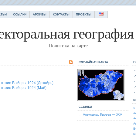
АТЬИ
ССЫЛКИ
АРХИВЫ
КОНТАКТЫ
ПРОЕКТЫ
екторальная география 
Политика на карте
СЛУЧАЙНАЯ КАРТА
П
нтские Выборы 1924 (Декабрь)
нтские Выборы 1924 (Май)
В
ССЫЛКИ
s
А
Александр Киреев — ЖЖ
А
А
Б
Б