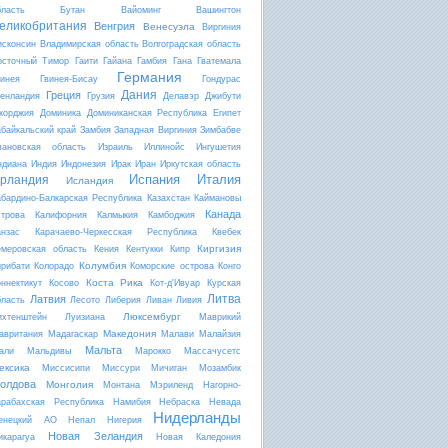
бласть
Бутан
Вайоминг
Вашингтон
еликобритания
Венгрия
Венесуэла
Виргиния
исконсин
Владимирская область
Волгоградская область
осточный Тимор
Гаити
Гайана
Гамбия
Гана
Гватемала
Германия
винея
Гвинея-Бисау
Гондурас
Дания
Греция
ренландия
Грузия
Делавэр
Джибути
жорджия
Доминика
Доминиканская Республика
Египет
абайкальский край
Замбия
Западная Виргиния
Зимбабве
вановская область
Израиль
Иллинойс
Ингушетия
ндиана
Индия
Индонезия
Ирак
Иран
Иркутская область
Испания
Италия
рландия
Исландия
абардино-Балкарская Республика
Казахстан
Каймановы
Канада
строва
Калифорния
Калмыкия
Камбоджия
анзас
Карачаево-Черкесская Республика
Квебек
Киргизия
емеровская область
Кения
Кентукки
Кипр
Колумбия
ирибати
Колорадо
Коморские острова
Конго
Коста Рика
оннектикут
Косово
Кот-д'Ивуар
Курская
Литва
Латвия
бласть
Лесото
Либерия
Ливан
Ливия
Люксембург
ихтенштейн
Луизиана
Маврикий
Македония
авритания
Мадагаскар
Малави
Малайзия
Мальта
али
Мальдивы
Марокко
Массачусетс
ексика
Миссисипи
Миссури
Мичиган
Мозамбик
олдова
Монголия
Монтана
Мэриленд
Нагорно-
арабахская Республика
Намибия
Небраска
Невада
Нидерланды
енецкий АО
Непал
Нигерия
Новая Зеландия
икарагуа
Новая Каледония