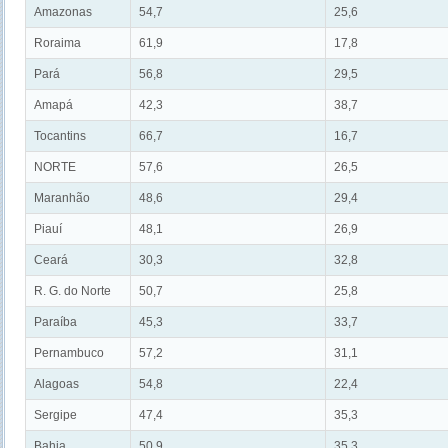
Amazonas
54,7
25,6
Roraima
61,9
17,8
Pará
56,8
29,5
Amapá
42,3
38,7
Tocantins
66,7
16,7
NORTE
57,6
26,5
Maranhão
48,6
29,4
Piauí
48,1
26,9
Ceará
30,3
32,8
R. G. do Norte
50,7
25,8
Paraíba
45,3
33,7
Pernambuco
57,2
31,1
Alagoas
54,8
22,4
Sergipe
47,4
35,3
Bahia
50,9
35,3