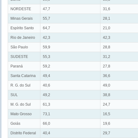
NORDESTE
47,7
31,6
Minas Gerais
55,7
28,1
Espírito Santo
64,7
21,0
Rio de Janeiro
42,3
42,3
São Paulo
59,9
28,8
SUDESTE
55,3
31,2
Paraná
59,2
27,8
Santa Catarina
49,4
36,6
R. G. do Sul
40,6
49,0
SUL
49,2
38,8
M. G. do Sul
61,3
24,7
Mato Grosso
73,1
16,5
Goiás
66,0
19,6
Distrito Federal
40,4
29,7