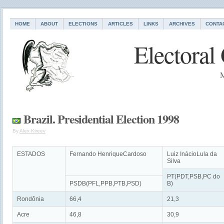
HOME
ABOUT
ELECTIONS
ARTICLES
LINKS
ARCHIVES
CONTA
Electoral
M
Brazil. Presidential Election 1998
By
Alex Kireev
ESTADOS
Fernando HenriqueCardoso
Luiz InácioLula da
Silva
PT(PDT,PSB,PC do
PSDB(PFL,PPB,PTB,PSD)
B)
Rondônia
66,4
21,3
Acre
46,8
30,9