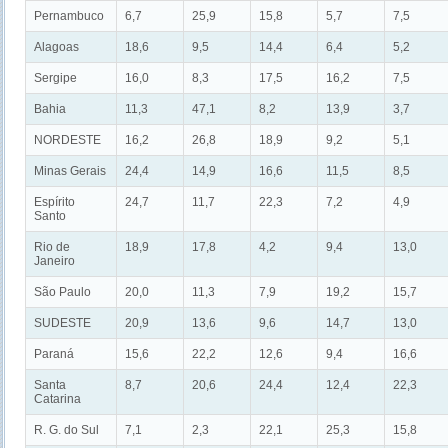
Pernambuco
6,7
25,9
15,8
5,7
7,5
Alagoas
18,6
9,5
14,4
6,4
5,2
Sergipe
16,0
8,3
17,5
16,2
7,5
Bahia
11,3
47,1
8,2
13,9
3,7
NORDESTE
16,2
26,8
18,9
9,2
5,1
Minas Gerais
24,4
14,9
16,6
11,5
8,5
Espírito
24,7
11,7
22,3
7,2
4,9
Santo
Rio de
18,9
17,8
4,2
9,4
13,0
Janeiro
São Paulo
20,0
11,3
7,9
19,2
15,7
SUDESTE
20,9
13,6
9,6
14,7
13,0
Paraná
15,6
22,2
12,6
9,4
16,6
Santa
8,7
20,6
24,4
12,4
22,3
Catarina
R. G. do Sul
7,1
2,3
22,1
25,3
15,8