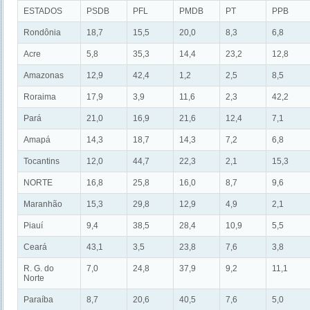
ESTADOS
PSDB
PFL
PMDB
PT
PPB
Rondônia
18,7
15,5
20,0
8,3
6,8
Acre
5,8
35,3
14,4
23,2
12,8
Amazonas
12,9
42,4
1,2
2,5
8,5
Roraima
17,9
3,9
11,6
2,3
42,2
Pará
21,0
16,9
21,6
12,4
7,1
Amapá
14,3
18,7
14,3
7,2
6,8
Tocantins
12,0
44,7
22,3
2,1
15,3
NORTE
16,8
25,8
16,0
8,7
9,6
Maranhão
15,3
29,8
12,9
4,9
2,1
Piauí
9,4
38,5
28,4
10,9
5,5
Ceará
43,1
3,5
23,8
7,6
3,8
R. G. do
7,0
24,8
37,9
9,2
11,1
Norte
Paraíba
8,7
20,6
40,5
7,6
5,0