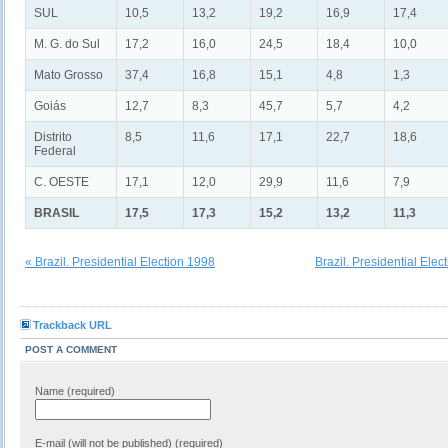
SUL
10,5
13,2
19,2
16,9
17,4
M. G. do Sul
17,2
16,0
24,5
18,4
10,0
Mato Grosso
37,4
16,8
15,1
4,8
1,3
Goiás
12,7
8,3
45,7
5,7
4,2
Distrito
8,5
11,6
17,1
22,7
18,6
Federal
C. OESTE
17,1
12,0
29,9
11,6
7,9
BRASIL
17,5
17,3
15,2
13,2
11,3
« Brazil. Presidential Election 1998
Brazil. Presidential Elec
Trackback URL
POST A COMMENT
Name (required)
E-mail (will not be published) (required)