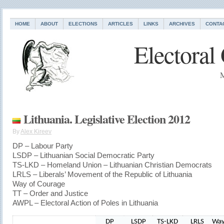
HOME
ABOUT
ELECTIONS
ARTICLES
LINKS
ARCHIVES
CONTA
Electoral
M
Lithuania. Legislative Election 2012
By
Alex Kireev
DP – Labour Party
LSDP – Lithuanian Social Democratic Party
TS-LKD – Homeland Union – Lithuanian Christian Democrats
LRLS – Liberals’ Movement of the Republic of Lithuania
Way of Courage
TT – Order and Justice
AWPL – Electoral Action of Poles in Lithuania
DP
LSDP
TS-LKD
LRLS
Way