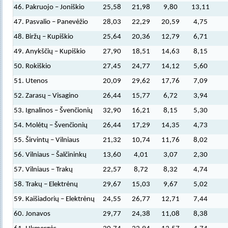
46. Pakruojo – Joniškio
25,58
21,98
9,80
13,11
47. Pasvalio – Panevėžio
28,03
22,29
20,59
4,75
48. Biržų – Kupiškio
25,64
20,36
12,79
6,71
49. Anykščių – Kupiškio
27,90
18,51
14,63
8,15
50. Rokiškio
27,45
24,77
14,12
5,60
51. Utenos
20,09
29,62
17,76
7,09
52. Zarasų – Visagino
26,44
15,77
6,72
3,94
53. Ignalinos – Švenčionių
32,90
16,21
8,15
5,30
54. Molėtų – Švenčionių
26,44
17,29
14,35
4,73
55. Širvintų – Vilniaus
21,32
10,74
11,76
8,02
56. Vilniaus – Šalčininkų
13,60
4,01
3,07
2,30
57. Vilniaus – Trakų
22,57
8,72
8,32
4,74
58. Trakų – Elektrėnų
29,67
15,03
9,67
5,02
59. Kaišiadorių – Elektrėnų
24,55
26,77
12,71
7,44
60. Jonavos
29,77
24,38
11,08
8,38