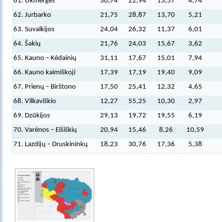
61. Ukmergės
30,74
22,94
13,57
4,74
62. Jurbarko
21,75
28,87
13,70
5,21
63. Suvalkijos
24,04
26,32
11,37
6,01
64. Šakių
21,76
24,03
15,67
3,62
65. Kauno – Kėdainių
31,11
17,67
15,01
7,94
66. Kauno kaimiškoji
17,39
17,19
19,40
9,09
67. Prienų – Birštono
17,50
25,41
12,32
4,65
68. Vilkaviškio
12,27
55,25
10,30
2,97
69. Dzūkijos
29,13
19,72
19,55
6,19
70. Varėnos – Eišiškių
20,94
15,46
8,26
10,59
71. Lazdijų – Druskininkų
18,23
30,76
17,36
5,38