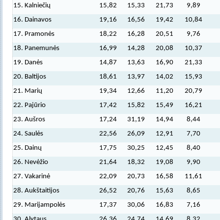
15. Kalniečių
15,82
15,33
21,73
9,89
16. Dainavos
19,16
16,56
19,42
10,84
17. Pramonės
18,22
16,28
20,51
9,76
18. Panemunės
16,99
14,28
20,08
10,37
19. Danės
14,87
13,63
16,90
21,33
20. Baltijos
18,61
13,97
14,02
15,93
21. Marių
19,34
12,66
11,20
20,79
22. Pajūrio
17,42
15,82
15,49
16,21
23. Aušros
17,24
31,19
14,94
8,44
24. Saulės
22,56
26,09
12,91
7,70
25. Dainų
17,75
30,25
12,45
8,40
26. Nevėžio
21,64
18,32
19,08
9,90
27. Vakarinė
22,09
20,73
16,58
11,61
28. Aukštaitijos
26,52
20,76
15,63
8,65
29. Marijampolės
17,37
30,06
16,83
7,16
30. Alytaus
26,36
24,74
14,69
8,32