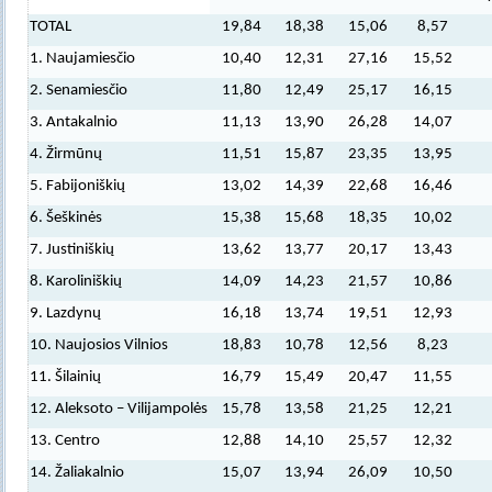
TOTAL
19,84
18,38
15,06
8,57
1. Naujamiesčio
10,40
12,31
27,16
15,52
2. Senamiesčio
11,80
12,49
25,17
16,15
3. Antakalnio
11,13
13,90
26,28
14,07
4. Žirmūnų
11,51
15,87
23,35
13,95
5. Fabijoniškių
13,02
14,39
22,68
16,46
6. Šeškinės
15,38
15,68
18,35
10,02
7. Justiniškių
13,62
13,77
20,17
13,43
8. Karoliniškių
14,09
14,23
21,57
10,86
9. Lazdynų
16,18
13,74
19,51
12,93
10. Naujosios Vilnios
18,83
10,78
12,56
8,23
11. Šilainių
16,79
15,49
20,47
11,55
12. Aleksoto – Vilijampolės
15,78
13,58
21,25
12,21
13. Centro
12,88
14,10
25,57
12,32
14. Žaliakalnio
15,07
13,94
26,09
10,50