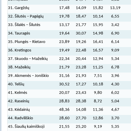
31. Gargždų
17,48
14,09
15,82
13,19
32. Šilutės – Pagėgių
19,78
18,47
10,14
6,55
33. Šilalės – Šilutės
13,17
21,77
15,95
3,42
34. Tauragės
19,64
30,07
14,98
6,90
35. Plungės – Rietavo
23,89
19,26
16,41
6,14
36. Kretingos
19,49
22,48
16,57
9,09
37. Skuodo – Mažeikių
22,34
20,44
12,94
5,34
38. Mažeikių
21,79
23,28
11,25
6,78
39. Akmenės – Joniškio
31,16
21,93
7,51
3,96
40. Telšių
30,52
17,27
10,18
4,30
41. Kelmės
20,07
23,43
9,80
6,02
42. Raseinių
28,83
28,38
8,72
5,04
43. Kėdainių
48,36
14,08
11,36
4,67
44. Radviliškio
28,60
27,70
12,86
3,70
45. Šiaulių kaimiškoji
21,55
25,20
9,19
5,35