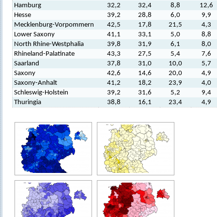
Hamburg
32,2
32,4
8,8
12,6
Hesse
39,2
28,8
6,0
9,9
Mecklenburg-Vorpommern
42,5
17,8
21,5
4,3
Lower Saxony
41,1
33,1
5,0
8,8
North Rhine-Westphalia
39,8
31,9
6,1
8,0
Rhineland-Palatinate
43,3
27,5
5,4
7,6
Saarland
37,8
31,0
10,0
5,7
Saxony
42,6
14,6
20,0
4,9
Saxony-Anhalt
41,2
18,2
23,9
4,0
Schleswig-Holstein
39,2
31,6
5,2
9,4
Thuringia
38,8
16,1
23,4
4,9