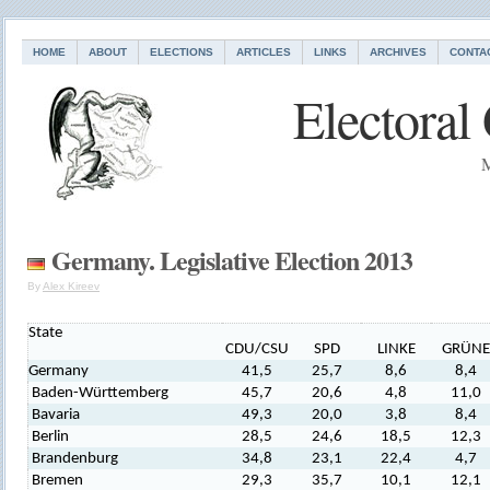
HOME
ABOUT
ELECTIONS
ARTICLES
LINKS
ARCHIVES
CONTA
Electoral
M
Germany. Legislative Election 2013
By
Alex Kireev
State
CDU/CSU
SPD
LINKE
GRÜNE
Germany
41,5
25,7
8,6
8,4
Baden-Württemberg
45,7
20,6
4,8
11,0
Bavaria
49,3
20,0
3,8
8,4
Berlin
28,5
24,6
18,5
12,3
Brandenburg
34,8
23,1
22,4
4,7
Bremen
29,3
35,7
10,1
12,1