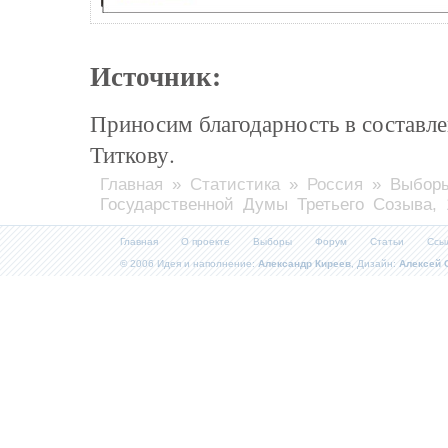
Источник:
Приносим благодарность в составле
Титкову.
Главная
»
Статистика
»
Россия
» Выборы
Государственной Думы Третьего Созыва, 
Главная
О проекте
Выборы
Форум
Статьи
Ссы
© 2006 Идея и наполнение:
Александр Киреев
, Дизайн:
Алексей 