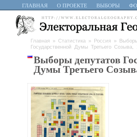
ГЛАВНАЯ
О ПРОЕКТЕ
ВЫБОРЫ
Ф
Главная
»
Статистика
»
Россия
» Выборы
Государственной Думы Третьего Созыва, 
Выборы депутатов Го
Думы Третьего Созыва