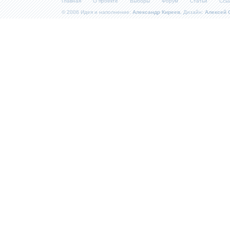
Главная
О проекте
Выборы
Форум
Статьи
Ссы
© 2006 Идея и наполнение:
Александр Киреев
, Дизайн:
Алексей 