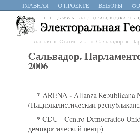
ГЛАВНАЯ
О ПРОЕКТЕ
ВЫБОРЫ
Ф
Главная
»
Статистика
»
Сальвадор
» Пар
Сальвадор. Парламент
2006
* ARENA - Alianza Republicana N
(Националистический республиканс
* CDU - Centro Democratico Uni
демократический центр)