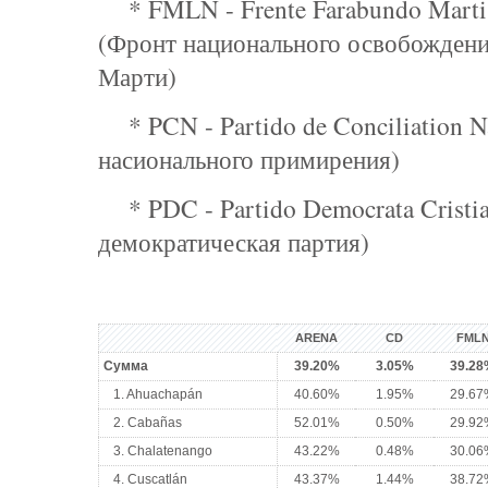
* FMLN - Frente Farabundo Marti 
(Фронт национального освобожден
Марти)
* PCN - Partido de Conciliation N
насионального примирения)
* PDC - Partido Democrata Cristi
демократическая партия)
ARENA
CD
FML
Сумма
39.20%
3.05%
39.28
1. Ahuachapán
40.60%
1.95%
29.67
2. Cabañas
52.01%
0.50%
29.92
3. Chalatenango
43.22%
0.48%
30.06
4. Cuscatlán
43.37%
1.44%
38.72