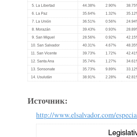
5. La Libertad
44.38%
2.90%
38.75
6. La Paz
35.64%
1.32%
35.12
7. La Unión
36.51%
0.56%
24.94
8. Morazán
39.43%
0.93%
28.89
9. San Miguel
28.56%
0.92%
42.15
10. San Salvador
40.31%
4.67%
48.35
11. San Vicente
39.73%
1.72%
42.41
12. Santa Ana
35.74%
1.27%
34.61
13. Sonsonate
35.73%
9.89%
33.12
14. Usulután
38.91%
2.28%
42.81
Источник:
http://www.elsalvador.com/especia