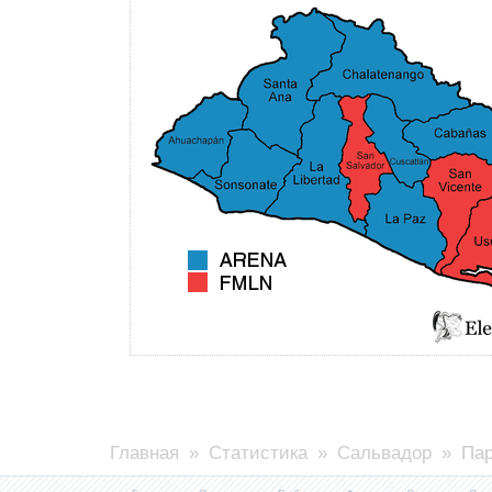
Главная
»
Статистика
»
Сальвадор
» Пар