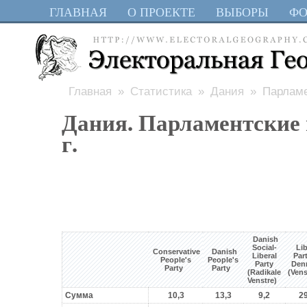
ГЛАВНАЯ
О ПРОЕКТЕ
ВЫБОРЫ
Ф
Главная
»
Статистика
»
Дания
» Парламе
Дания. Парламентские
г.
Danish
Social-
Lib
Conservative
Danish
Liberal
Part
People's
People's
Party
Den
Party
Party
(Radikale
(Ven
Venstre)
Сумма
10,3
13,3
9,2
29