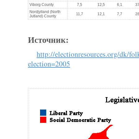
Viborg County
7,5
12,5
6,1
37
Nordjylland (North
11,7
12,1
7,7
28
Jutland) County
Источник:
http://electionresources.org/dk/fo
election=2005