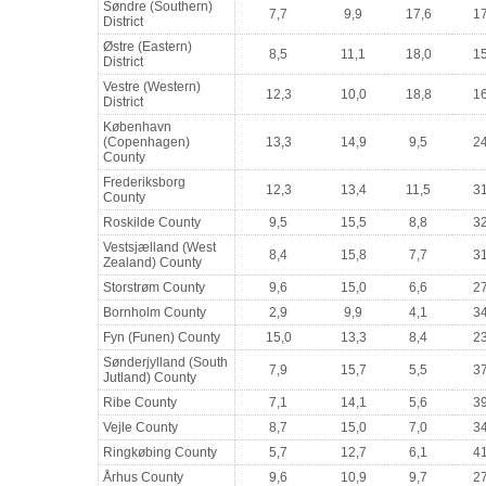
Søndre (Southern)
7,7
9,9
17,6
17
District
Østre (Eastern)
8,5
11,1
18,0
15
District
Vestre (Western)
12,3
10,0
18,8
16
District
København
(Copenhagen)
13,3
14,9
9,5
24
County
Frederiksborg
12,3
13,4
11,5
31
County
Roskilde County
9,5
15,5
8,8
32
Vestsjælland (West
8,4
15,8
7,7
31
Zealand) County
Storstrøm County
9,6
15,0
6,6
27
Bornholm County
2,9
9,9
4,1
34
Fyn (Funen) County
15,0
13,3
8,4
23
Sønderjylland (South
7,9
15,7
5,5
37
Jutland) County
Ribe County
7,1
14,1
5,6
39
Vejle County
8,7
15,0
7,0
34
Ringkøbing County
5,7
12,7
6,1
41
Århus County
9,6
10,9
9,7
27