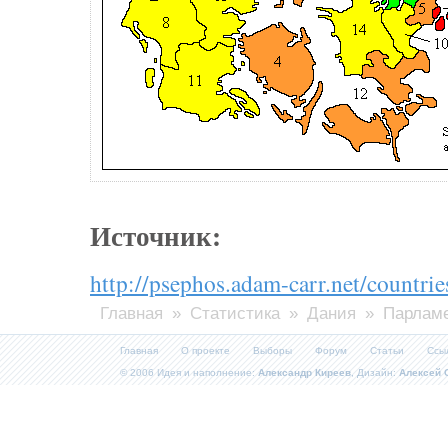
Источник:
http://psephos.adam-carr.net/countri
Главная
»
Статистика
»
Дания
» Парламе
Главная
О проекте
Выборы
Форум
Статьи
Ссы
© 2006 Идея и наполнение:
Александр Киреев
, Дизайн:
Алексей 