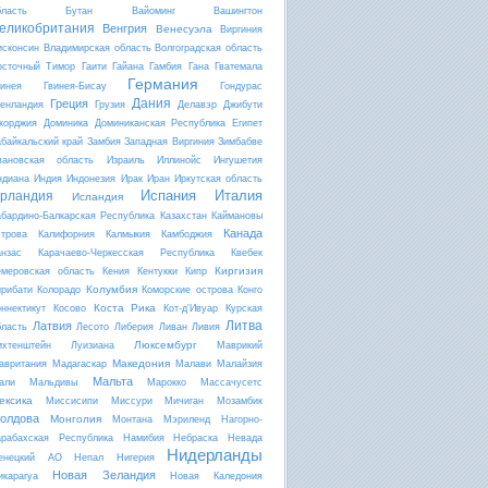
бласть
Бутан
Вайоминг
Вашингтон
еликобритания
Венгрия
Венесуэла
Виргиния
исконсин
Владимирская область
Волгоградская область
осточный Тимор
Гаити
Гайана
Гамбия
Гана
Гватемала
Германия
винея
Гвинея-Бисау
Гондурас
Дания
Греция
ренландия
Грузия
Делавэр
Джибути
жорджия
Доминика
Доминиканская Республика
Египет
абайкальский край
Замбия
Западная Виргиния
Зимбабве
вановская область
Израиль
Иллинойс
Ингушетия
ндиана
Индия
Индонезия
Ирак
Иран
Иркутская область
Испания
Италия
рландия
Исландия
абардино-Балкарская Республика
Казахстан
Каймановы
Канада
строва
Калифорния
Калмыкия
Камбоджия
анзас
Карачаево-Черкесская Республика
Квебек
Киргизия
емеровская область
Кения
Кентукки
Кипр
Колумбия
ирибати
Колорадо
Коморские острова
Конго
Коста Рика
оннектикут
Косово
Кот-д'Ивуар
Курская
Литва
Латвия
бласть
Лесото
Либерия
Ливан
Ливия
Люксембург
ихтенштейн
Луизиана
Маврикий
Македония
авритания
Мадагаскар
Малави
Малайзия
Мальта
али
Мальдивы
Марокко
Массачусетс
ексика
Миссисипи
Миссури
Мичиган
Мозамбик
олдова
Монголия
Монтана
Мэриленд
Нагорно-
арабахская Республика
Намибия
Небраска
Невада
Нидерланды
енецкий АО
Непал
Нигерия
Новая Зеландия
икарагуа
Новая Каледония