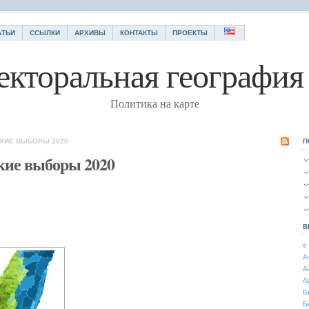
АТЬИ
ССЫЛКИ
АРХИВЫ
КОНТАКТЫ
ПРОЕКТЫ
екторальная география 
Политика на карте
СКИЕ ВЫБОРЫ 2020
П
кие выборы 2020
В
s
А
А
А
Б
Б