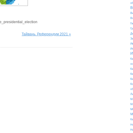
о
В
В
В
e_presidential_election
Г
Г
Тайвань. Референдум 2021 »
Д
З
И
И
И
К
о
К
К
К
К
о
Л
М
М
М
М
К
Н
Н