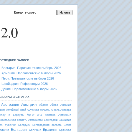
2.0
ОСЛЕДНИЕ ЗАПИСИ
Болгария. Парламентские выборы 2026
Армения. Парламентские выборы 2026
Перу. Президентские выборы 2026
Швейцария. Референдум 2026
Дания. Парламентские выборы 2026
ЫБОРЫ В СТРАНАХ
Австрия
Австралия
Айдахо
Айова
Албания
лжир
Алтайский край
Амурская область
Ангола
Андорра
Аргентина
Армения
нтигу и Барбуда
Аризона
рхангельская область
Афганистан
Бангладеш
Башкирия
ез рубрики
Беларусь
Белгородская область
Белиз
Болгария
Бразилия
ельгия
Боливия
Брянская