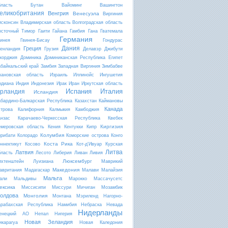
бласть
Бутан
Вайоминг
Вашингтон
еликобритания
Венгрия
Венесуэла
Виргиния
исконсин
Владимирская область
Волгоградская область
осточный Тимор
Гаити
Гайана
Гамбия
Гана
Гватемала
Германия
винея
Гвинея-Бисау
Гондурас
Дания
Греция
ренландия
Грузия
Делавэр
Джибути
жорджия
Доминика
Доминиканская Республика
Египет
абайкальский край
Замбия
Западная Виргиния
Зимбабве
вановская область
Израиль
Иллинойс
Ингушетия
ндиана
Индия
Индонезия
Ирак
Иран
Иркутская область
Испания
Италия
рландия
Исландия
абардино-Балкарская Республика
Казахстан
Каймановы
Канада
строва
Калифорния
Калмыкия
Камбоджия
анзас
Карачаево-Черкесская Республика
Квебек
Киргизия
емеровская область
Кения
Кентукки
Кипр
Колумбия
ирибати
Колорадо
Коморские острова
Конго
Коста Рика
оннектикут
Косово
Кот-д'Ивуар
Курская
Литва
Латвия
бласть
Лесото
Либерия
Ливан
Ливия
Люксембург
ихтенштейн
Луизиана
Маврикий
Македония
авритания
Мадагаскар
Малави
Малайзия
Мальта
али
Мальдивы
Марокко
Массачусетс
ексика
Миссисипи
Миссури
Мичиган
Мозамбик
олдова
Монголия
Монтана
Мэриленд
Нагорно-
арабахская Республика
Намибия
Небраска
Невада
Нидерланды
енецкий АО
Непал
Нигерия
Новая Зеландия
икарагуа
Новая Каледония