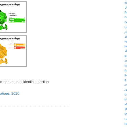
о
В
В
В
Г
Г
Д
З
И
И
И
К
о
К
К
К
К
acedonian_presidential_election
о
Л
выборы 2020
М
М
М
М
К
Н
Н