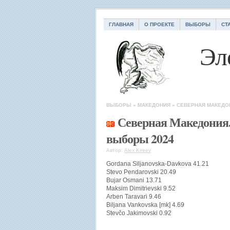
ГЛАВНАЯ
О ПРОЕКТЕ
ВЫБОРЫ
СТ
Эл
ВЫБОРЫ
»
МАКЕДОНИЯ
»
СЕВЕРНАЯ МАКЕДО
Северная Македония
выборы 2024
Автор:
Alex Kireev
Gordana Siljanovska-Davkova 41.21
Stevo Pendarovski 20.49
Bujar Osmani 13.71
Maksim Dimitrievski 9.52
Arben Taravari 9.46
Biljana Vankovska [mk] 4.69
Stevčo Jakimovski 0.92