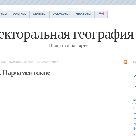
АТЬИ
ССЫЛКИ
АРХИВЫ
КОНТАКТЫ
ПРОЕКТЫ
екторальная география 
Политика на карте
НИЯ. ПАРЛАМЕНТСКИЕ ВЫБОРЫ 2024
П
. Парламентские
В
s
А
А
А
Б
Б