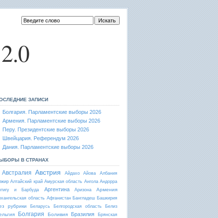
2.0
ОСЛЕДНИЕ ЗАПИСИ
Болгария. Парламентские выборы 2026
Армения. Парламентские выборы 2026
Перу. Президентские выборы 2026
Швейцария. Референдум 2026
Дания. Парламентские выборы 2026
ЫБОРЫ В СТРАНАХ
Австрия
Австралия
Айдахо
Айова
Албания
лжир
Алтайский край
Амурская область
Ангола
Андорра
Аргентина
Армения
нтигу и Барбуда
Аризона
рхангельская область
Афганистан
Бангладеш
Башкирия
ез рубрики
Беларусь
Белгородская область
Белиз
Болгария
Бразилия
ельгия
Боливия
Брянская