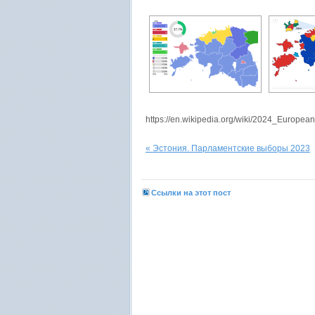
https://en.wikipedia.org/wiki/2024_Europea
« Эстония. Парламентские выборы 2023
Ссылки на этот пост