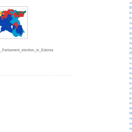
о
В
В
В
Г
Г
Д
З
И
И
n_Parliament_election_in_Estonia
И
К
о
К
К
К
К
о
Л
М
М
М
М
К
Н
Н