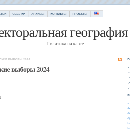
АТЬИ
ССЫЛКИ
АРХИВЫ
КОНТАКТЫ
ПРОЕКТЫ
екторальная география 
Политика на карте
СКИЕ ВЫБОРЫ 2024
П
кие выборы 2024
В
6
s
А
А
А
Б
Б