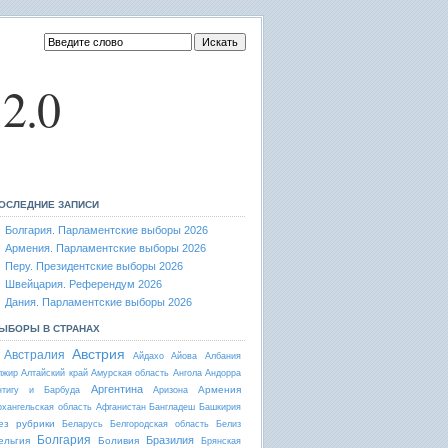
2.0
ОСЛЕДНИЕ ЗАПИСИ
Болгария. Парламентские выборы 2026
Армения. Парламентские выборы 2026
Перу. Президентские выборы 2026
Швейцария. Референдум 2026
Дания. Парламентские выборы 2026
ЫБОРЫ В СТРАНАХ
Австрия
Австралия
Айдахо
Айова
Албания
лжир
Алтайский край
Амурская область
Ангола
Андорра
Аргентина
Армения
нтигу и Барбуда
Аризона
рхангельская область
Афганистан
Бангладеш
Башкирия
ез рубрики
Беларусь
Белгородская область
Белиз
Болгария
Бразилия
ельгия
Боливия
Брянская