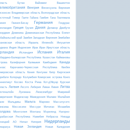
бласть
Бутан
Вайоминг
Вашингтон
еликобритания
Венгрия
Венесуэла
Виргиния
исконсин
Владимирская область
Волгоградская область
осточный Тимор
Гаити
Гайана
Гамбия
Гана
Гватемала
Германия
винея
Гвинея-Бисау
Гондурас
Дания
Греция
ренландия
Грузия
Делавэр
Джибути
жорджия
Доминика
Доминиканская Республика
Египет
абайкальский край
Замбия
Западная Виргиния
Зимбабве
вановская область
Израиль
Иллинойс
Ингушетия
ндиана
Индия
Индонезия
Ирак
Иран
Иркутская область
Испания
Италия
рландия
Исландия
абардино-Балкарская Республика
Казахстан
Каймановы
Канада
строва
Калифорния
Калмыкия
Камбоджия
анзас
Карачаево-Черкесская Республика
Квебек
Киргизия
емеровская область
Кения
Кентукки
Кипр
Колумбия
ирибати
Колорадо
Коморские острова
Конго
Коста Рика
оннектикут
Косово
Кот-д'Ивуар
Курская
Литва
Латвия
бласть
Лесото
Либерия
Ливан
Ливия
Люксембург
ихтенштейн
Луизиана
Маврикий
Македония
авритания
Мадагаскар
Малави
Малайзия
Мальта
али
Мальдивы
Марокко
Массачусетс
ексика
Миссисипи
Миссури
Мичиган
Мозамбик
олдова
Монголия
Монтана
Мэриленд
Нагорно-
арабахская Республика
Намибия
Небраска
Невада
Нидерланды
енецкий АО
Непал
Нигерия
Новая Зеландия
икарагуа
Новая Каледония